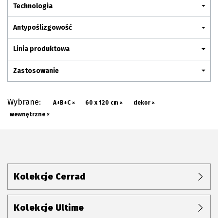
Plan połączenia
Technologia
Antypoślizgowość
Linia produktowa
Zastosowanie
Wybrane:
A+B+C ×
60 x 120 cm ×
dekor ×
wewnętrzne ×
Kolekcje Cerrad
Kolekcje Ultime