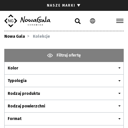
Szukaj
NASZE MARKI
▼
PL
EN
Kolekcje
Nowa Gala
Kolekcje
Inspiracje
Gdzie kupić
Filtruj ofertę
Pliki do pobrania
Kolor
Strefa architekta
Pytania i odpowiedzi
Typologia
Kariera
Rodzaj produktu
Kontakt
Rodzaj powierzchni
Komunikacja z akcjonariuszami
Format
Relacje inwestorskie