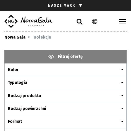
Szukaj
NASZE MARKI
▼
PL
EN
Kolekcje
Nowa Gala
Kolekcje
Inspiracje
Gdzie kupić
Filtruj ofertę
Pliki do pobrania
Kolor
Strefa architekta
Pytania i odpowiedzi
Typologia
Kariera
Rodzaj produktu
Kontakt
Rodzaj powierzchni
Komunikacja z akcjonariuszami
Format
Relacje inwestorskie