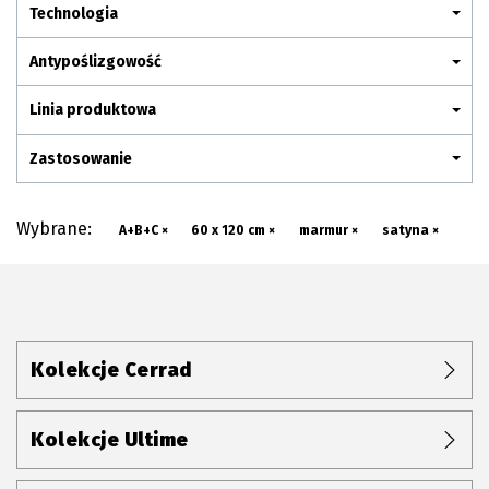
Plan połączenia
Technologia
Antypoślizgowość
Linia produktowa
Zastosowanie
Wybrane:
A+B+C ×
60 x 120 cm ×
marmur ×
satyna ×
Kolekcje Cerrad
Kolekcje Ultime