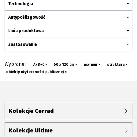
Plan połączenia
Technologia
Antypoślizgowość
Linia produktowa
Zastosowanie
Wybrane:
A+B+C ×
60 x 120 cm ×
marmur ×
struktura ×
obiekty użyteczności publicznej ×
Kolekcje Cerrad
Kolekcje Ultime