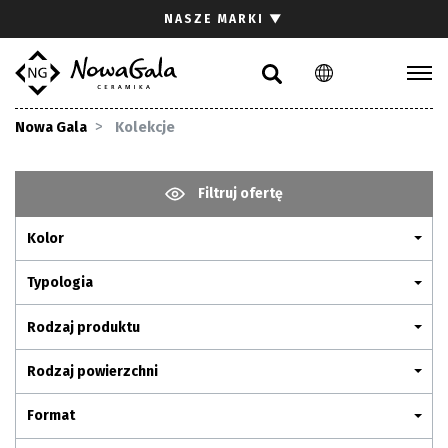
Szukaj
NASZE MARKI
▼
PL
EN
Kolekcje
Nowa Gala
Kolekcje
Inspiracje
Gdzie kupić
Filtruj ofertę
Pliki do pobrania
Kolor
Strefa architekta
Pytania i odpowiedzi
Typologia
Kariera
Rodzaj produktu
Kontakt
Rodzaj powierzchni
Komunikacja z akcjonariuszami
Format
Relacje inwestorskie