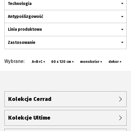
Plan połączenia
Technologia
Antypoślizgowość
Linia produktowa
Zastosowanie
Wybrane:
A+B+C ×
60 x 120 cm ×
monokolor ×
dekor ×
Kolekcje Cerrad
Kolekcje Ultime