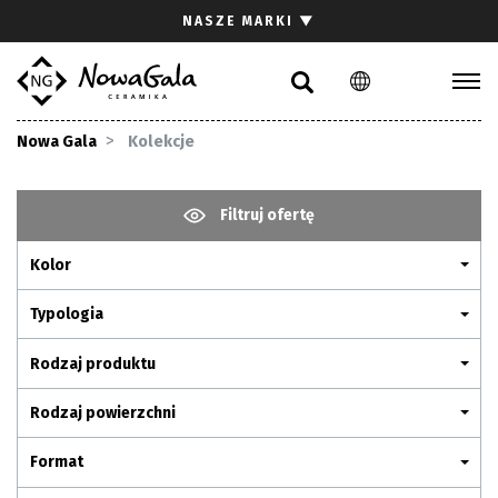
Szukaj
NASZE MARKI
▼
PL
EN
Kolekcje
Nowa Gala
Kolekcje
Inspiracje
Gdzie kupić
Filtruj ofertę
Pliki do pobrania
Kolor
Strefa architekta
Pytania i odpowiedzi
Typologia
Kariera
Rodzaj produktu
Kontakt
Rodzaj powierzchni
Komunikacja z akcjonariuszami
Format
Relacje inwestorskie