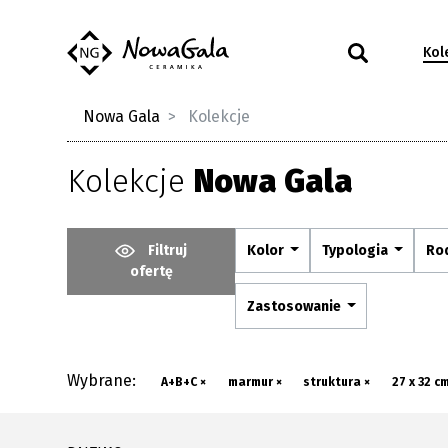
Kol
Nowa Gala
Kolekcje
Kolekcje
Nowa Gala
Filtruj
Kolor
Typologia
Ro
ofertę
Zastosowanie
Wybrane:
A+B+C ×
marmur ×
struktura ×
27 x 32 cm