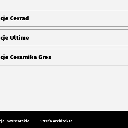
cje Cerrad
cje Ultime
cje Ceramika Gres
cje inwestorskie
Strefa architekta