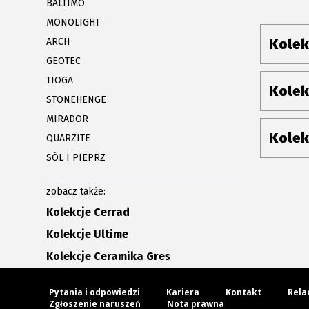
BALTIMO
MONOLIGHT
ARCH
Kolek
GEOTEC
TIOGA
Kolek
STONEHENGE
MIRADOR
Kolek
QUARZITE
SÓL I PIEPRZ
zobacz także:
Kolekcje Cerrad
Kolekcje Ultime
Kolekcje Ceramika Gres
Pytania i odpowiedzi
Kariera
Kontakt
Rela
Zgłoszenie naruszeń
Nota prawna