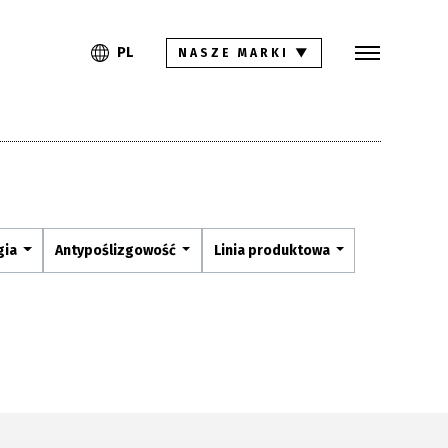
Szukaj
PL
EN
PL
NASZE MARKI
▼
Kolekcje
Inspiracje
Gdzie kupić
Pliki do pobrania
gia
Antypoślizgowość
Linia produktowa
Strefa architekta
Pytania i odpowiedzi
Kariera
Kontakt