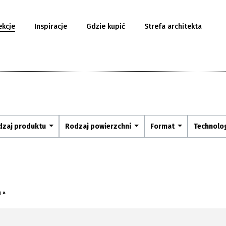
ekcje
Inspiracje
Gdzie kupić
Strefa architekta
dzaj produktu
Rodzaj powierzchni
Format
Technolo
 ×