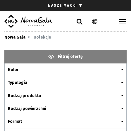
Szukaj
NASZE MARKI
▼
PL
EN
Kolekcje
Nowa Gala
Kolekcje
Inspiracje
Gdzie kupić
Filtruj ofertę
Pliki do pobrania
Kolor
Strefa architekta
Pytania i odpowiedzi
Typologia
Kariera
Rodzaj produktu
Kontakt
Rodzaj powierzchni
Komunikacja z akcjonariuszami
Format
Relacje inwestorskie