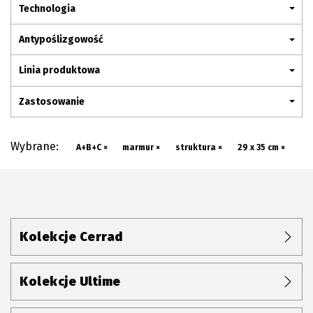
Plan połączenia
Technologia
Antypoślizgowość
Linia produktowa
Zastosowanie
Wybrane:
A+B+C ×
marmur ×
struktura ×
29 x 35 cm ×
Kolekcje Cerrad
Kolekcje Ultime