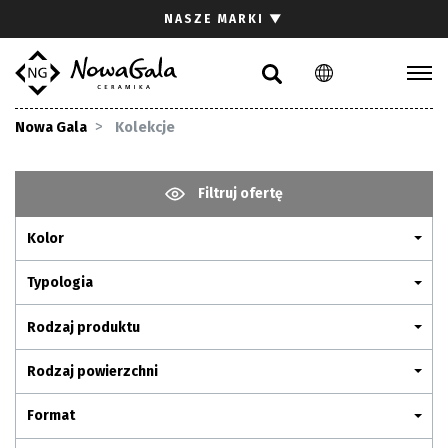
Szukaj
NASZE MARKI
▼
PL
EN
Kolekcje
Nowa Gala
Kolekcje
Inspiracje
Gdzie kupić
Filtruj ofertę
Pliki do pobrania
Kolor
Strefa architekta
Pytania i odpowiedzi
Typologia
Kariera
Rodzaj produktu
Kontakt
Rodzaj powierzchni
Komunikacja z akcjonariuszami
Format
Relacje inwestorskie