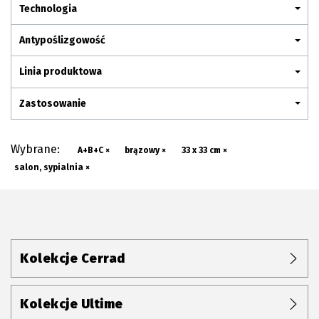
Plan połączenia
Technologia
Antypoślizgowość
Linia produktowa
Zastosowanie
Wybrane:
A+B+C ×
brązowy ×
33 x 33 cm ×
salon, sypialnia ×
Kolekcje Cerrad
Kolekcje Ultime