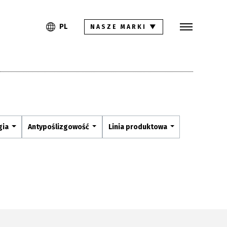
Szukaj
PL
EN
PL
NASZE MARKI
▼
Kolekcje
Inspiracje
Gdzie kupić
Pliki do pobrania
gia
Antypoślizgowość
Linia produktowa
Strefa architekta
Pytania i odpowiedzi
Kariera
Kontakt