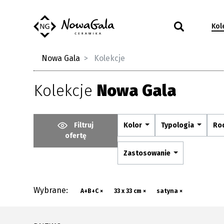
Kol
Nowa Gala
Kolekcje
Kolekcje
Nowa Gala
Filtruj
Kolor
Typologia
Ro
ofertę
Zastosowanie
Wybrane:
A+B+C ×
33 x 33 cm ×
satyna ×