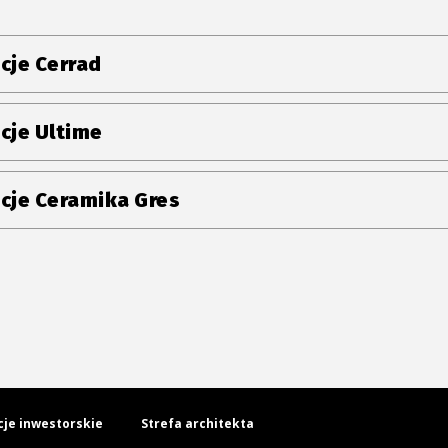
cje Cerrad
cje Ultime
cje Ceramika Gres
cje inwestorskie
Strefa architekta