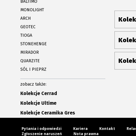
BALTIMO
MONOLIGHT
ARCH
Kolek
GEOTEC
TIOGA
Kolek
STONEHENGE
MIRADOR
Kolek
QUARZITE
SÓL I PIEPRZ
zobacz także:
Kolekcje Cerrad
Kolekcje Ultime
Kolekcje Ceramika Gres
Pytania i odpowiedzi
Kariera
Kontakt
Rela
Zgłoszenie naruszeń
Nota prawna