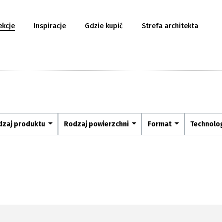
ekcje
Inspiracje
Gdzie kupić
Strefa architekta
dzaj produktu
Rodzaj powierzchni
Format
Technolo