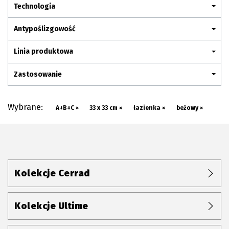
Plan połączenia
Technologia
Antypoślizgowość
Linia produktowa
Zastosowanie
Wybrane:
A+B+C ×
33 x 33 cm ×
łazienka ×
beżowy ×
Kolekcje Cerrad
Kolekcje Ultime