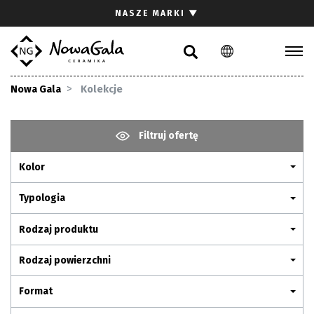
Szukaj
NASZE MARKI
▼
PL
EN
Kolekcje
Nowa Gala
Kolekcje
Inspiracje
Gdzie kupić
Filtruj ofertę
Pliki do pobrania
Kolor
Strefa architekta
Pytania i odpowiedzi
Typologia
Kariera
Rodzaj produktu
Kontakt
Rodzaj powierzchni
Komunikacja z akcjonariuszami
Format
Relacje inwestorskie