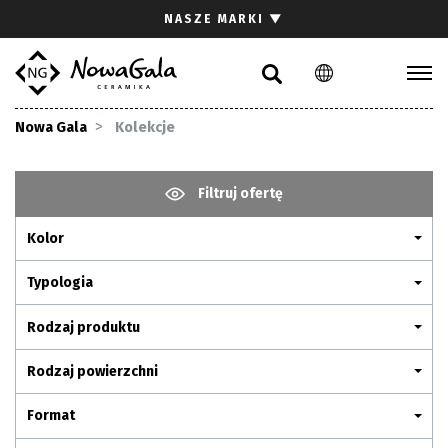
Szukaj
NASZE MARKI
▼
PL
EN
Kolekcje
Nowa Gala
Kolekcje
Inspiracje
Gdzie kupić
Filtruj ofertę
Pliki do pobrania
Kolor
Strefa architekta
Pytania i odpowiedzi
Typologia
Kariera
Rodzaj produktu
Kontakt
Rodzaj powierzchni
Komunikacja z akcjonariuszami
Format
Relacje inwestorskie