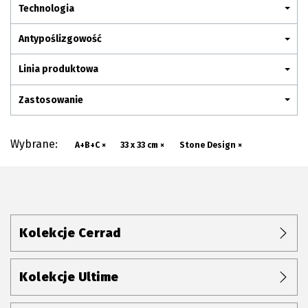
Plan połączenia
Technologia
Antypoślizgowość
Linia produktowa
Zastosowanie
Wybrane:
A+B+C ×
33 x 33 cm ×
Stone Design ×
Kolekcje Cerrad
Kolekcje Ultime