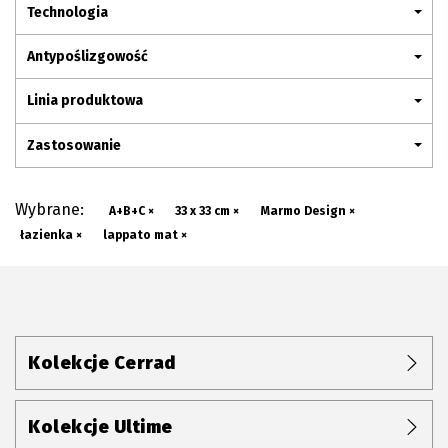
Plan połączenia
Technologia
Antypoślizgowość
Linia produktowa
Zastosowanie
Wybrane:
A+B+C ×
33 x 33 cm ×
Marmo Design ×
łazienka ×
lappato mat ×
Kolekcje Cerrad
Kolekcje Ultime