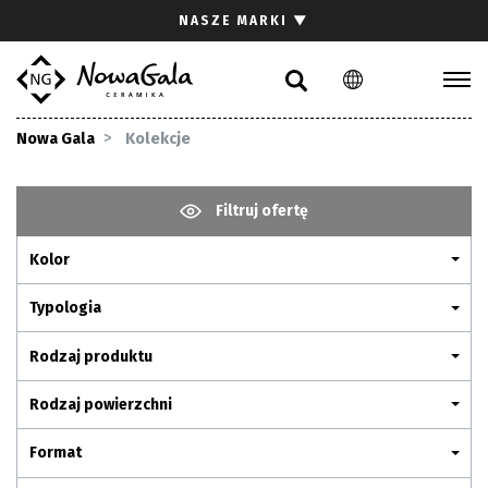
Szukaj
NASZE MARKI
▼
PL
EN
Kolekcje
Nowa Gala
Kolekcje
Inspiracje
Gdzie kupić
Filtruj ofertę
Pliki do pobrania
Kolor
Strefa architekta
Pytania i odpowiedzi
Typologia
Kariera
Rodzaj produktu
Kontakt
Rodzaj powierzchni
Komunikacja z akcjonariuszami
Format
Relacje inwestorskie