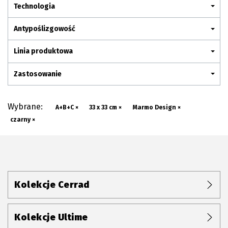
Plan połączenia
Technologia
Antypoślizgowość
Linia produktowa
Zastosowanie
Wybrane:
A+B+C ×
33 x 33 cm ×
Marmo Design ×
czarny ×
Kolekcje Cerrad
Kolekcje Ultime