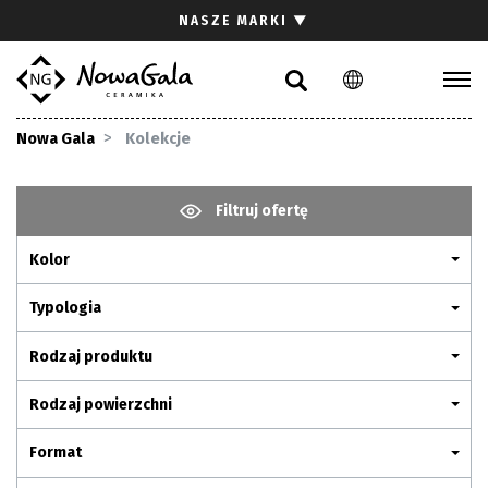
Szukaj
NASZE MARKI
▼
PL
EN
Kolekcje
Nowa Gala
Kolekcje
Inspiracje
Gdzie kupić
Filtruj ofertę
Pliki do pobrania
Kolor
Strefa architekta
Pytania i odpowiedzi
Typologia
Kariera
Rodzaj produktu
Kontakt
Rodzaj powierzchni
Komunikacja z akcjonariuszami
Format
Relacje inwestorskie