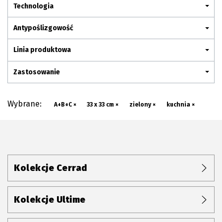
Plan połączenia
Technologia
Antypoślizgowość
Linia produktowa
Zastosowanie
Wybrane:
A+B+C ×
33 x 33 cm ×
zielony ×
kuchnia ×
Kolekcje Cerrad
Kolekcje Ultime