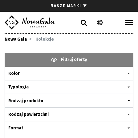
Szukaj
NASZE MARKI
▼
PL
EN
Kolekcje
Nowa Gala
Kolekcje
Inspiracje
Gdzie kupić
Filtruj ofertę
Pliki do pobrania
Kolor
Strefa architekta
Pytania i odpowiedzi
Typologia
Kariera
Rodzaj produktu
Kontakt
Rodzaj powierzchni
Komunikacja z akcjonariuszami
Format
Relacje inwestorskie