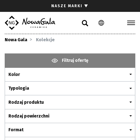
Szukaj
NASZE MARKI
▼
PL
EN
Kolekcje
Nowa Gala
Kolekcje
Inspiracje
Gdzie kupić
Filtruj ofertę
Pliki do pobrania
Kolor
Strefa architekta
Pytania i odpowiedzi
Typologia
Kariera
Rodzaj produktu
Kontakt
Rodzaj powierzchni
Komunikacja z akcjonariuszami
Format
Relacje inwestorskie