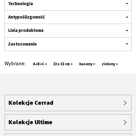
Plan połączenia
Technologia
Antypoślizgowość
Linia produktowa
Zastosowanie
Wybrane:
A+B+C ×
33 x 33 cm ×
baseny ×
zielony ×
Kolekcje Cerrad
Kolekcje Ultime