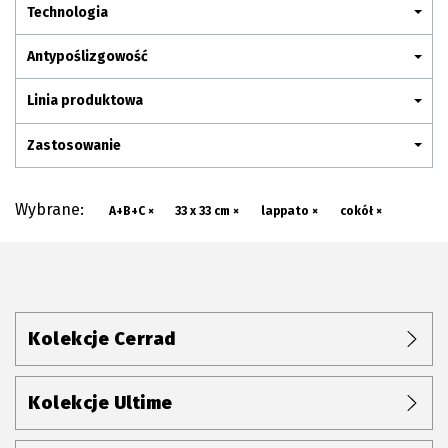
Plan połączenia
Technologia
Antypoślizgowość
Linia produktowa
Zastosowanie
Wybrane:
A+B+C ×
33 x 33 cm ×
lappato ×
cokół ×
Kolekcje Cerrad
Kolekcje Ultime