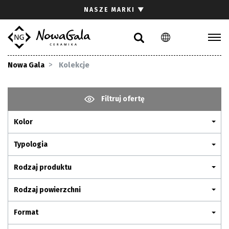
Szukaj
NASZE MARKI
▼
PL
EN
Kolekcje
Nowa Gala
Kolekcje
Inspiracje
Gdzie kupić
Filtruj ofertę
Pliki do pobrania
Kolor
Strefa architekta
Pytania i odpowiedzi
Typologia
Kariera
Rodzaj produktu
Kontakt
Rodzaj powierzchni
Komunikacja z akcjonariuszami
Format
Relacje inwestorskie