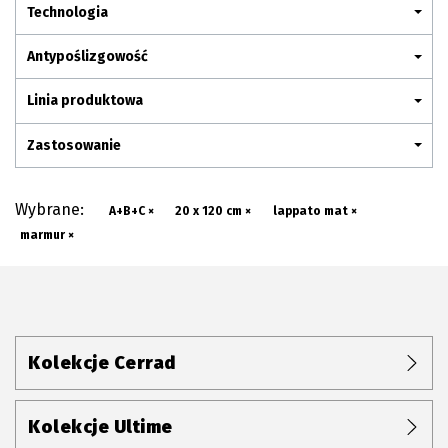
Plan połączenia
Technologia
Antypoślizgowość
Linia produktowa
Zastosowanie
Wybrane:
A+B+C ×
20 x 120 cm ×
lappato mat ×
marmur ×
Kolekcje Cerrad
Kolekcje Ultime