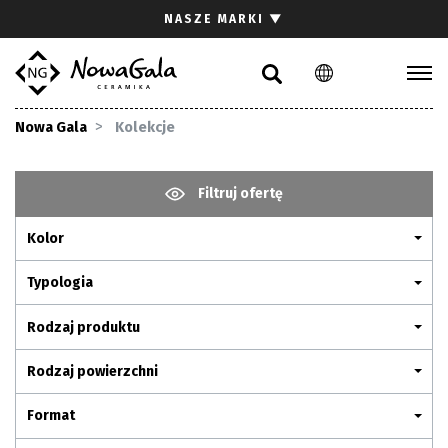
Szukaj
NASZE MARKI
▼
PL
EN
Kolekcje
Nowa Gala
Kolekcje
Inspiracje
Gdzie kupić
Filtruj ofertę
Pliki do pobrania
Kolor
Strefa architekta
Pytania i odpowiedzi
Typologia
Kariera
Rodzaj produktu
Kontakt
Rodzaj powierzchni
Komunikacja z akcjonariuszami
Format
Relacje inwestorskie