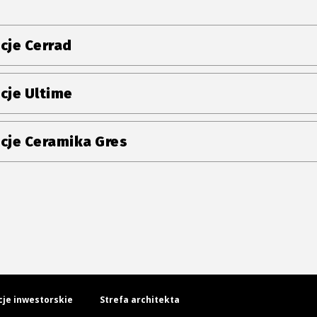
cje Cerrad
cje Ultime
cje Ceramika Gres
cje inwestorskie
Strefa architekta