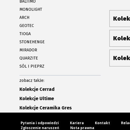
BALTIMO
MONOLIGHT
ARCH
Kolek
GEOTEC
TIOGA
Kolek
STONEHENGE
MIRADOR
Kolek
QUARZITE
SÓL I PIEPRZ
zobacz także:
Kolekcje Cerrad
Kolekcje Ultime
Kolekcje Ceramika Gres
Pytania i odpowiedzi
Kariera
Kontakt
Rela
Zgłoszenie naruszeń
Nota prawna