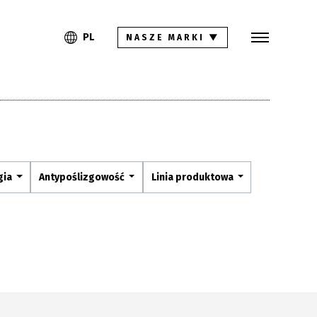
Szukaj
PL
EN
PL
NASZE MARKI
▼
Kolekcje
Inspiracje
Gdzie kupić
Pliki do pobrania
gia
Antypoślizgowość
Linia produktowa
Strefa architekta
Pytania i odpowiedzi
Kariera
Kontakt