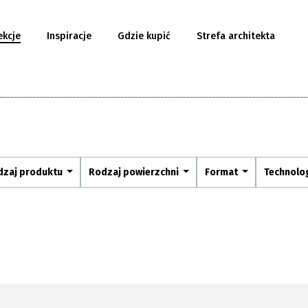
ekcje
Inspiracje
Gdzie kupić
Strefa architekta
dzaj produktu
Rodzaj powierzchni
Format
Technolo