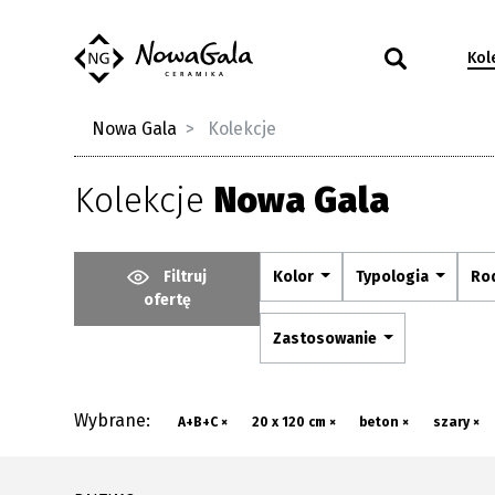
Kol
Nowa Gala
Kolekcje
Kolekcje
Nowa Gala
Filtruj
Kolor
Typologia
Ro
ofertę
Zastosowanie
Wybrane:
A+B+C ×
20 x 120 cm ×
beton ×
szary ×