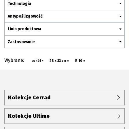
Plan połączenia
Technologia
Antypoślizgowość
Linia produktowa
Zastosowanie
Wybrane:
cokół ×
28 x 33 cm ×
R 10 ×
Kolekcje Cerrad
Kolekcje Ultime