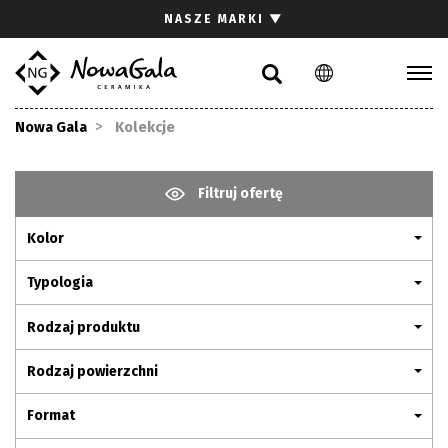
Szukaj
NASZE MARKI
▼
PL
EN
Kolekcje
Nowa Gala
Kolekcje
Inspiracje
Gdzie kupić
Filtruj ofertę
Pliki do pobrania
Kolor
Strefa architekta
Pytania i odpowiedzi
Typologia
Kariera
Rodzaj produktu
Kontakt
Rodzaj powierzchni
Komunikacja z akcjonariuszami
Format
Relacje inwestorskie