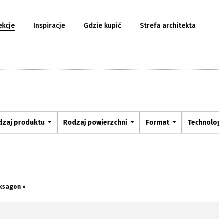
ekcje
Inspiracje
Gdzie kupić
Strefa architekta
dzaj produktu
Rodzaj powierzchni
Format
Technolo
ksagon ×