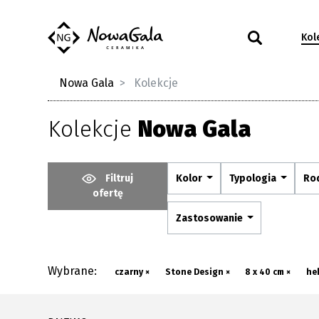
Kol
Nowa Gala
Kolekcje
Kolekcje
Nowa Gala
Filtruj
Kolor
Typologia
Ro
ofertę
Zastosowanie
Wybrane:
czarny ×
Stone Design ×
8 x 40 cm ×
he