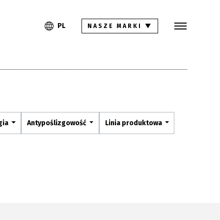
Szukaj
PL
EN
PL
NASZE MARKI
▼
Kolekcje
Inspiracje
Gdzie kupić
Pliki do pobrania
gia
Antypoślizgowość
Linia produktowa
Strefa architekta
Pytania i odpowiedzi
Kariera
Kontakt