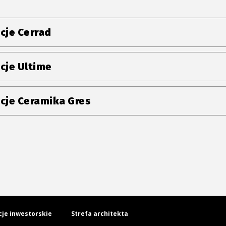
cje Cerrad
cje Ultime
cje Ceramika Gres
cje inwestorskie
Strefa architekta