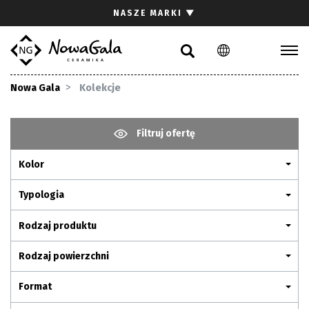
Szukaj
NASZE MARKI
▼
PL
EN
Kolekcje
Nowa Gala
Kolekcje
Inspiracje
Gdzie kupić
Filtruj ofertę
Pliki do pobrania
Kolor
Strefa architekta
Pytania i odpowiedzi
Typologia
Kariera
Rodzaj produktu
Kontakt
Rodzaj powierzchni
Komunikacja z akcjonariuszami
Format
Relacje inwestorskie