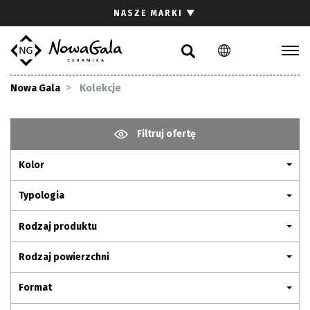
Szukaj
NASZE MARKI
▼
PL
EN
Kolekcje
Nowa Gala
Kolekcje
Inspiracje
Gdzie kupić
Filtruj ofertę
Pliki do pobrania
Kolor
Strefa architekta
Pytania i odpowiedzi
Typologia
Kariera
Rodzaj produktu
Kontakt
Rodzaj powierzchni
Komunikacja z akcjonariuszami
Format
Relacje inwestorskie