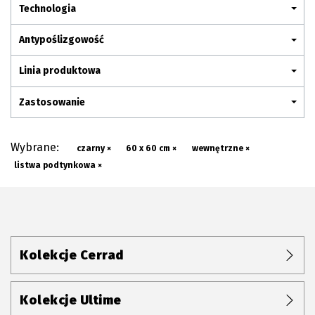
Plan połączenia
Technologia
Antypoślizgowość
Linia produktowa
Zastosowanie
Wybrane:
czarny ×
60 x 60 cm ×
wewnętrzne ×
listwa podtynkowa ×
Kolekcje Cerrad
Kolekcje Ultime