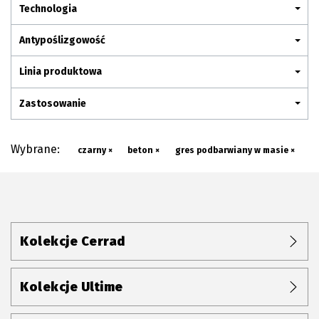
Plan połączenia
Technologia
Antypoślizgowość
Linia produktowa
Zastosowanie
Wybrane:
czarny ×
beton ×
gres podbarwiany w masie ×
Kolekcje Cerrad
Kolekcje Ultime