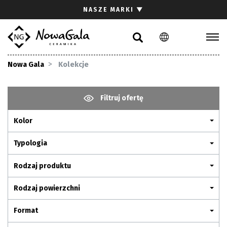
Szukaj
NASZE MARKI
▼
PL
EN
Kolekcje
Nowa Gala
Kolekcje
Inspiracje
Gdzie kupić
Filtruj ofertę
Pliki do pobrania
Kolor
Strefa architekta
Pytania i odpowiedzi
Typologia
Kariera
Rodzaj produktu
Kontakt
Rodzaj powierzchni
Komunikacja z akcjonariuszami
Format
Relacje inwestorskie