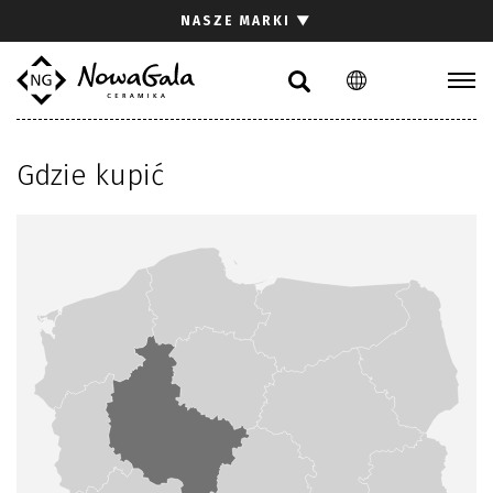
Szukaj
NASZE MARKI
▼
PL
EN
Kolekcje
Gdzie kupić
Inspiracje
Gdzie kupić
Pliki do pobrania
Strefa architekta
Pytania i odpowiedzi
Kariera
Kontakt
Komunikacja z akcjonariuszami
Relacje inwestorskie